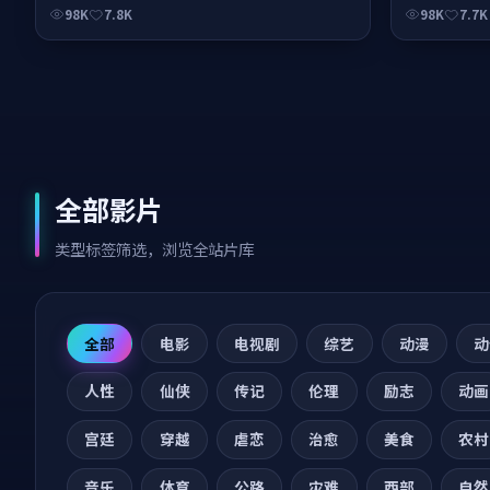
98K
7.8K
98K
7.7K
全部影片
类型标签筛选，浏览全站片库
全部
电影
电视剧
综艺
动漫
动
人性
仙侠
传记
伦理
励志
动画
宫廷
穿越
虐恋
治愈
美食
农村
音乐
体育
公路
灾难
西部
自然