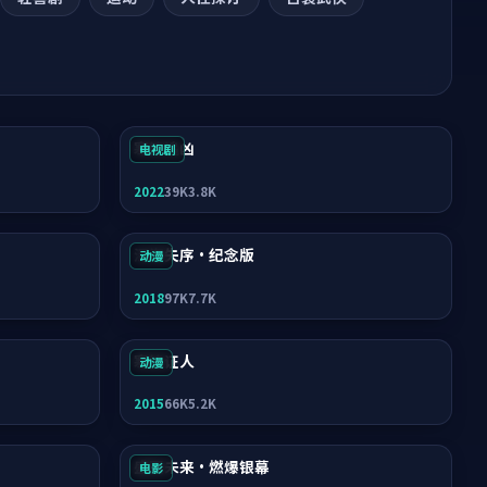
寒锋追凶
电视剧
2022
39K
3.8K
深海失序·纪念版
动漫
2018
97K
7.7K
寒锋证人
动漫
2015
66K
5.2K
盛夏未来·燃爆银幕
电影