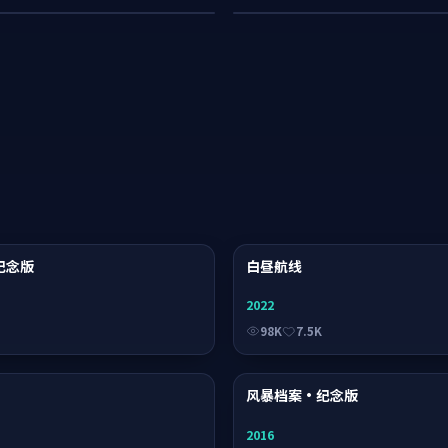
纪念版
电视剧
白昼航线
2022
98K
7.5K
综艺
风暴档案·纪念版
2016