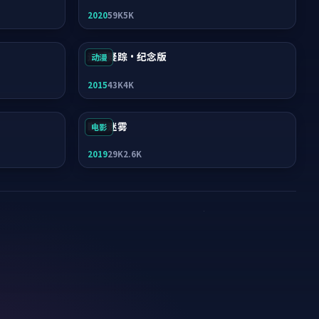
2020
59K
5K
迷城疑踪·纪念版
动漫
2015
43K
4K
断桥迷雾
电影
2019
29K
2.6K