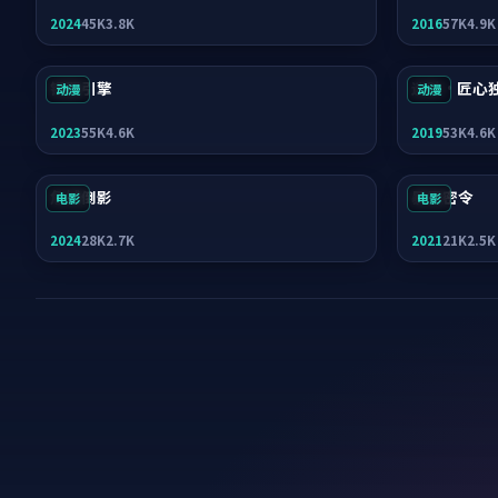
2024
45K
3.8K
2016
57K
4.9K
银翼引擎
迷踪·匠心
动漫
动漫
2023
55K
4.6K
2019
53K
4.6K
危城倒影
暴雪密令
电影
电影
2024
28K
2.7K
2021
21K
2.5K