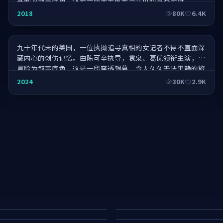
重返二十岁·口碑爆棚
2018
80K
6.4K
九十年代末的美国，一位执拗追寻真相的女记者不得不直面深
藏内心的创伤记忆。由陈可辛执导，袁泉、葛优领衔主演，以
冒险为叙事底色，这是一段穿透银幕、令人久久无法平静的旅
程。
2024
30K
2.9K
念版
暗夜余震·纪念版
零号边界
爆银幕
银翼引擎
61K
45K
55K