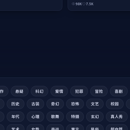
98K
7.5K
作
悬疑
科幻
爱情
犯罪
冒险
喜剧
历史
古装
奇幻
恐怖
文艺
校园
年代
心理
歌舞
特摄
玄幻
真人秀
艺术
女性
商战
寓言
民俗
超自然