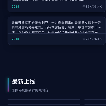
寻芳记·年终压轴
2019
36K
3.4K
改革开放初期的澳大利亚，一对宿命相牵的青年男女踏上一段
自我救赎的漫长旅程。由张艺谋执导，张震、吴镇宇领衔主
演，以动作为叙事底色，这是一段关于成长与代价的青春史
诗。
2018
75K
6.1K
最新上线
狂潮密令
深海失序·纪
暴雪来信·典藏
寒锋证人
刚刚添加的新鲜影视内容
月面审判·典藏
盛夏未来·燃
5.8K
97K
35K
66K
33K
59K