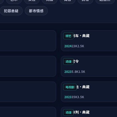
犯罪悬疑
都市情感
危城列车·典藏
综艺
2024
23K
2.5K
狂潮密令
动漫
2023
5.8K
1.5K
暴雪来信·典藏
电视剧
2023
35K
3.5K
月面审判·典藏
动漫