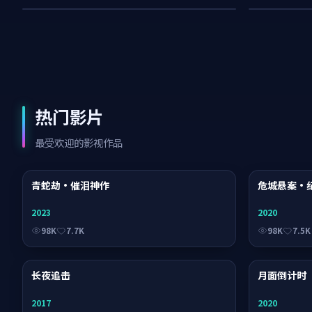
热门影片
最受欢迎的影视作品
青蛇劫·催泪神作
电视剧
危城悬案·
2023
2020
98K
7.7K
98K
7.5K
长夜追击
电影
月面倒计时
2017
2020