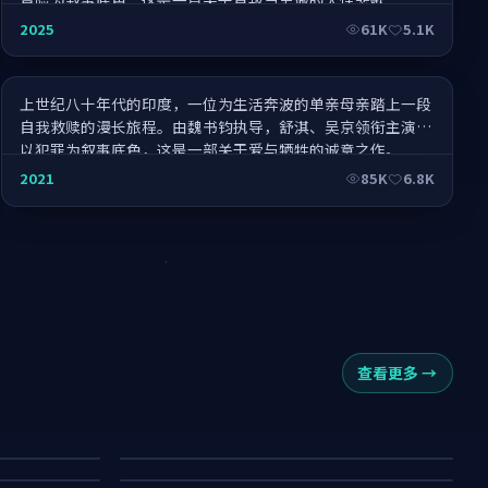
归来兮·王者归来
2025
61K
5.1K
上世纪八十年代的印度，一位为生活奔波的单亲母亲踏上一段
自我救赎的漫长旅程。由魏书钧执导，舒淇、吴京领衔主演，
以犯罪为叙事底色，这是一部关于爱与牺牲的诚意之作。
2021
85K
6.8K
查看更多
→
南港证词
狂潮回廊
迷踪·匠心独运
63K
57K
53K