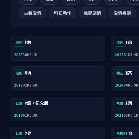
古装爱情
科幻动作
悬疑剧情
爱情喜剧
迷城营救
逆光疑踪
综艺
综艺
2023
30K
3.1K
2022
61K
5.4K
银翼剧场
天际档案
电影
综艺
2017
92K
7.5K
2024
84K
6.9K
暗夜余震·纪念版
南港证词
动漫
电影
2019
61K
5.3K
2021
63K
5.1K
零号边界
狂潮回廊
动漫
电视剧