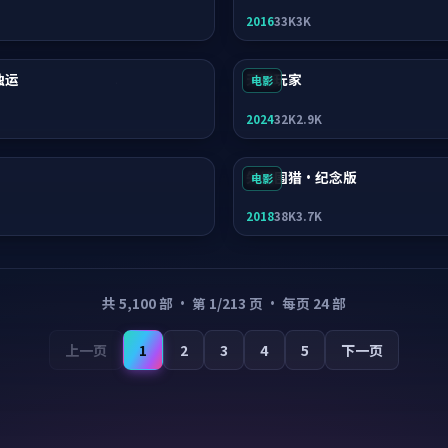
2016
33K
3K
独运
天际玩家
电影
2024
32K
2.9K
失控围猎·纪念版
电影
2018
38K
3.7K
共
5,100
部 · 第
1
/
213
页 · 每页
24
部
上一页
1
2
3
4
5
下一页