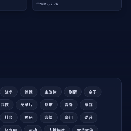
98K
7.7K
战争
惊悚
主旋律
剧情
亲子
武侠
纪录片
都市
青春
家庭
社会
神秘
言情
豪门
逆袭
轻喜剧
运动
人性探讨
古装武侠