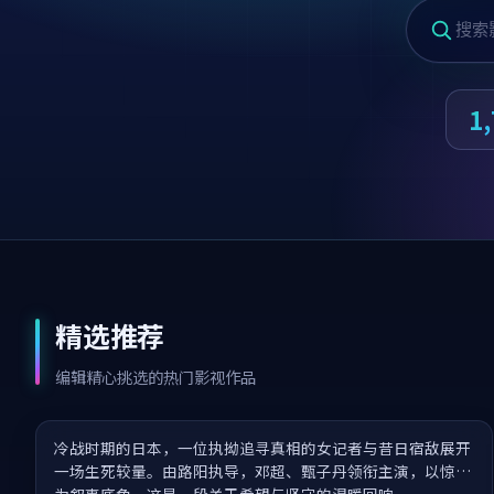
1
精选推荐
霸王别姬归来·IMAX 特别版
编辑精心挑选的热门影视作品
冷战时期的日本，一位执拗追寻真相的女记者与昔日宿敌展开
一场生死较量。由路阳执导，邓超、甄子丹领衔主演，以惊悚
为叙事底色，这是一段关于希望与坚守的温暖回响。